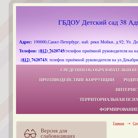
ГБДОУ Детский сад 38 Адм
Адрес:
190000,Санкт-Петербург, наб. реки Мойки, д.92; Ул. Де
Телефон:
(812) 7
620745
(телефон приёмной руководителя на на
(812)
7620743
( телефон приёмной руководителя на ул.Декабри
Эл. почта:
dou38@adm-edu.spb.ru
СВЕДЕНИЯ ОБ ОБРАЗОВАТЕЛЬНОЙ
ПРОТИВОДЕЙСТВИЕ КОРРУПЦИИ
РОДИ
ИНТЕРНЕ
ТЕРРИТОРИАЛЬНАЯ ПСИ
ФОРМИРОВАНИЕ
Главная
→
Стр
Версия для
слабовидящих