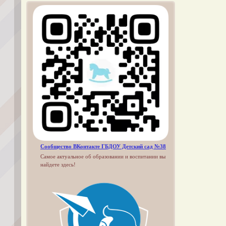
Сообщество ВКонтакте ГБДОУ Детский сад №38
Самое актуальное об образовании и воспитании вы
найдете здесь!