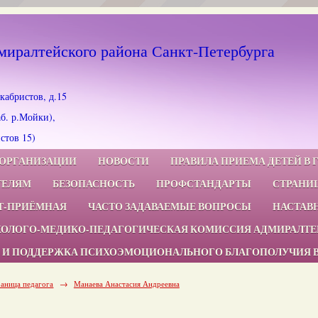
иралтейского района Санкт-Петербурга
кабристов, д.15
б. р.Мойки),
стов 15)
 ОРГАНИЗАЦИИ
НОВОСТИ
ПРАВИЛА ПРИЕМА ДЕТЕЙ В 
ТЕЛЯМ
БЕЗОПАСНОСТЬ
ПРОФСТАНДАРТЫ
СТРАНИ
Т-ПРИЁМНАЯ
ЧАСТО ЗАДАВАЕМЫЕ ВОПРОСЫ
НАСТАВ
ХОЛОГО-МЕДИКО-ПЕДАГОГИЧЕСКАЯ КОМИССИЯ АДМИРАЛТЕЙ
 И ПОДДЕРЖКА ПСИХОЭМОЦИОНАЛЬНОГО БЛАГОПОЛУЧИЯ 
аница педагога
→
Манаева Анастасия Андреевна