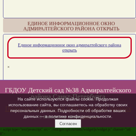
ЕДИНОЕ ИНФОРМАЦИОННОЕ ОКНО
АДМИРАЛТЕЙСКОГО РАЙОНА ОТКРЫТЬ
Единое информационное окно адмиралтейского района
открыть
×
ГБДОУ Детский сад №38 Адмиралтейского
района Санкт-Петербурга
На сайте используются файлы cookie. Продолжая
использование сайта, вы соглашаетесь на обработку своих
Политика обработки персональных данных
персональных данных. Подробности об обработке ваших
данных — в политике конфиденциальности.
© Конструктор сайтов
Nubex.ru
Согласен
< script type="text/javascript" src="//esir.gov.spb.ru/static/widget/js/widget.js" charset="utf-
8">